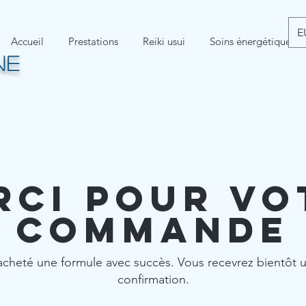
E
Accueil
Prestations
Reiki usui
Soins énergétiques
NE
rci pour vo
commande
acheté une formule avec succès. Vous recevrez bientôt u
confirmation.