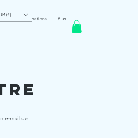
UR (€)
Ateliers/Formations
Plus
tre
n e-mail de