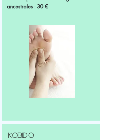
ancestrales :
30 €
KOBID
I
O