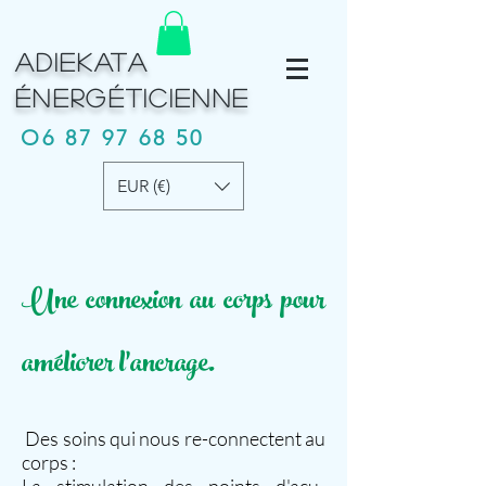
ADIEKATA
É
NERGÉTICIENNE
O6
87 97 68 50
EUR (€)
Une connexion au corps pour
améliorer l'ancrage.
Des soins qui nous
re-connectent au
corps :