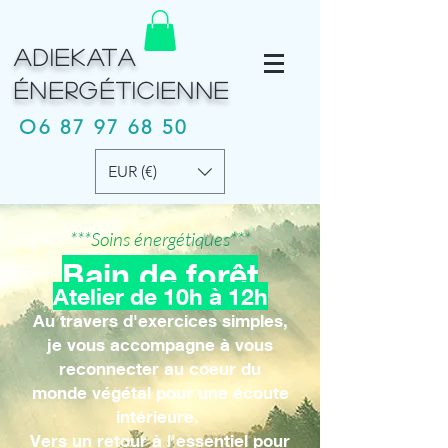
ADIEKATA
É
NERGÉTICIENNE
O6
87 97 68 50
EUR (€)
***Soins énergétiques***
Bain de forêt
Atelier de 10h à 12h
Au travers d'exercices simples,
je vous accompagne à vous
reconnecter au coeur du
monde végétal pour une écoute
intérieure.
Vers un retour à l'essentiel pour