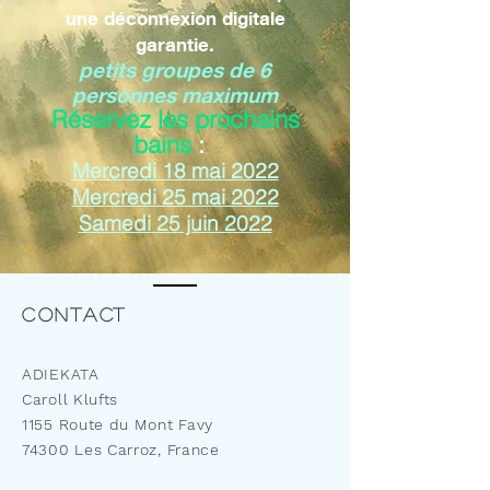
une déconnexion digitale
garantie.
petits groupes de 6
personnes maximum
Réservez les prochains
bains
:
Mercredi 18 mai 2022
Mercredi 25 mai 2022
Samedi 25 juin 2022
Contact
ADIEKATA
Caroll Klufts
1155 Route du Mont Favy
74300 Les Carroz, France