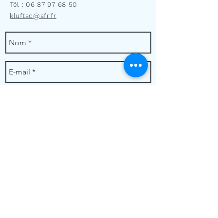
Tél :
06 87 97 68 50
kluftsc@sfr.fr
Envoyer